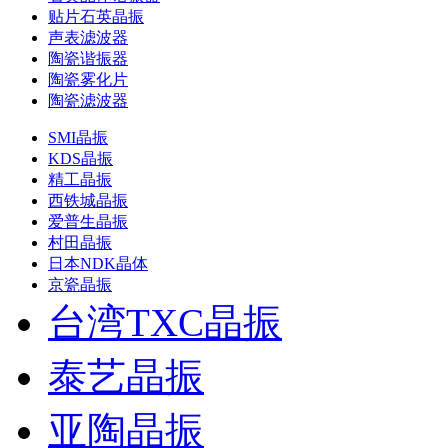
贴片石英晶振
声表滤波器
陶瓷谐振器
陶瓷雾化片
陶瓷滤波器
SMI晶振
KDS晶振
精工晶振
西铁城晶振
爱普生晶振
村田晶振
日本NDK晶体
京瓷晶振
台湾TXC晶振
泰艺晶振
亚陶晶振