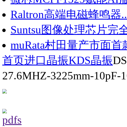
Raltron高端电磁蜂鸣器..
Suntsu图像处理芯片完全.
muRata村田量产市面首款.
首页
进口晶振
KDS晶振
DS
27.6MHZ-3225mm-10p