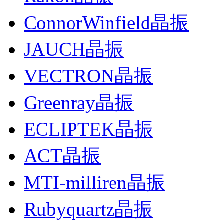
ConnorWinfield晶振
JAUCH晶振
VECTRON晶振
Greenray晶振
ECLIPTEK晶振
ACT晶振
MTI-milliren晶振
Rubyquartz晶振