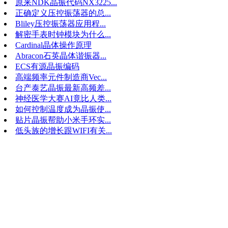
原来NDK晶振代码NX3225...
正确定义压控振荡器的总...
Bliley压控振荡器应用程...
解密手表时钟模块为什么...
Cardinal晶体操作原理
Abracon石英晶体谐振器...
ECS有源晶振编码
高端频率元件制造商Vec...
台产泰艺晶振最新高频差...
神经医学大赛AI竟比人类...
如何控制温度成为晶振使...
贴片晶振帮助小米手环实...
低头族的增长跟WIFI有关...