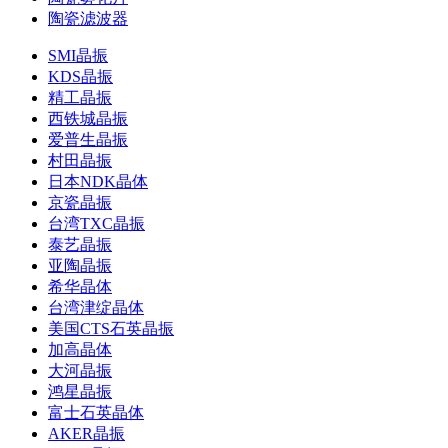
陶瓷滤波器
SMI晶振
KDS晶振
精工晶振
西铁城晶振
爱普生晶振
村田晶振
日本NDK晶体
京瓷晶振
台湾TXC晶振
泰艺晶振
亚陶晶振
希华晶体
台湾津绽晶体
美国CTS石英晶振
加高晶体
大河晶振
鸿星晶振
富士石英晶体
AKER晶振