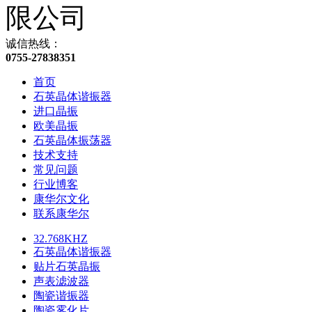
诚信热线：
0755-27838351
首页
石英晶体谐振器
进口晶振
欧美晶振
石英晶体振荡器
技术支持
常见问题
行业博客
康华尔文化
联系康华尔
32.768KHZ
石英晶体谐振器
贴片石英晶振
声表滤波器
陶瓷谐振器
陶瓷雾化片