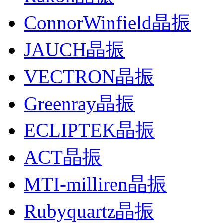
ConnorWinfield晶振
JAUCH晶振
VECTRON晶振
Greenray晶振
ECLIPTEK晶振
ACT晶振
MTI-milliren晶振
Rubyquartz晶振